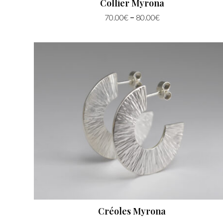
Collier Myrona
–
70.00
€
80.00
€
Créoles Myrona