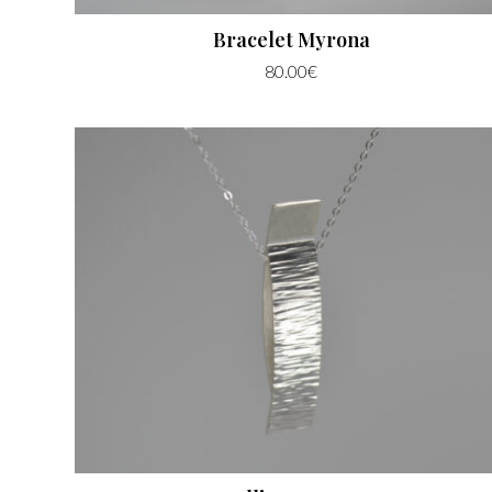
Bracelet Myrona
80.00
€