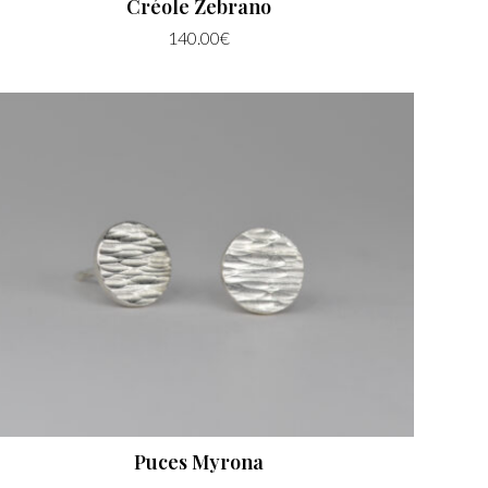
Créole Zebrano
140.00
€
Puces Myrona