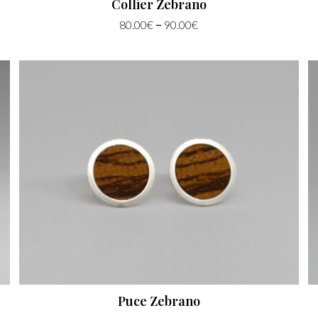
Collier Zebrano
–
80.00
€
90.00
€
Puce Zebrano