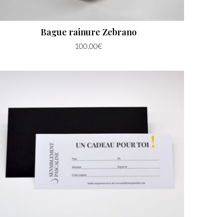
Bague rainure Zebrano
100.00
€