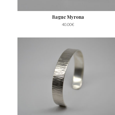
Bague Myrona
40.00
€